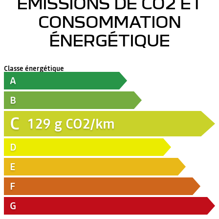
ÉMISSIONS DE CO2 ET
CONSOMMATION
ÉNERGÉTIQUE
Classe énergétique
A
B
C
129
g CO2/km
D
E
F
G