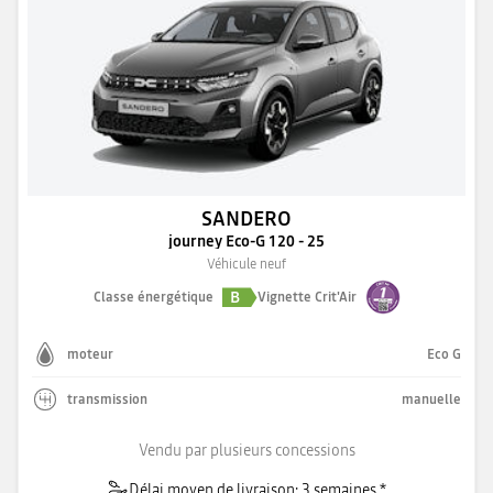
SANDERO
journey Eco-G 120 - 25
Véhicule neuf
B
Classe énergétique
Vignette Crit'Air
moteur
Eco G
transmission
manuelle
Vendu par plusieurs concessions
Délai moyen de livraison: 3 semaines *