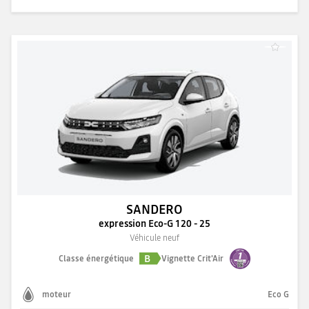
SANDERO
expression Eco-G 120 - 25
Véhicule neuf
B
Classe énergétique
Vignette Crit'Air
moteur
Eco G