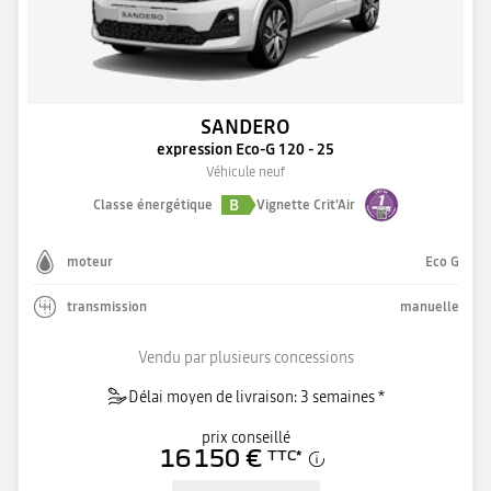
SANDERO
expression Eco-G 120 - 25
Véhicule neuf
B
Classe énergétique
Vignette Crit'Air
moteur
Eco G
transmission
manuelle
Vendu par plusieurs concessions
Délai moyen de livraison: 3 semaines *
prix conseillé
16 150 €
TTC
*