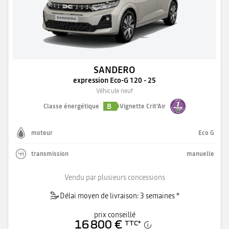
SANDERO
expression Eco-G 120 - 25
Véhicule neuf
B
Classe énergétique
Vignette Crit'Air
moteur
Eco G
transmission
manuelle
Vendu par plusieurs concessions
Délai moyen de livraison: 3 semaines *
prix conseillé
16 800 €
TTC
*