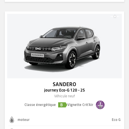
SANDERO
journey Eco-G 120 - 25
Véhicule neuf
B
Classe énergétique
Vignette Crit'Air
moteur
Eco G