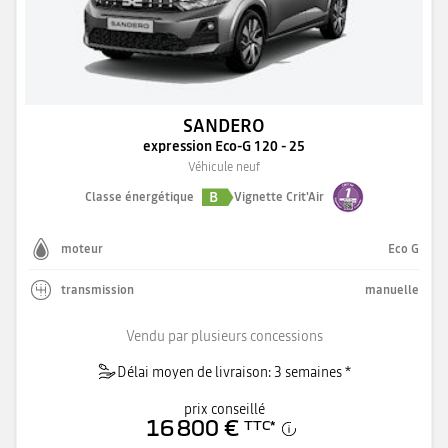
SANDERO
expression Eco-G 120 - 25
Véhicule neuf
B
Classe énergétique
Vignette Crit'Air
moteur
Eco G
transmission
manuelle
Vendu par plusieurs concessions
Délai moyen de livraison: 3 semaines *
prix conseillé
16 800 €
TTC
*