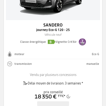
SANDERO
journey Eco-G 120 - 25
Véhicule neuf
B
Classe énergétique
Vignette Crit'Air
moteur
Eco G
transmission
manuelle
Vendu par plusieurs concessions
Délai moyen de livraison: 3 semaines *
prix conseillé
18 350 €
TTC
*