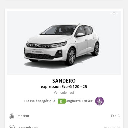
SANDERO
expression Eco-G 120 - 25
Véhicule neuf
B
Classe énergétique
Vignette Crit'Air
moteur
Eco G
transmission
manuelle